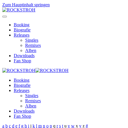
Zum Hauptinhalt springen
Booking
Biografie
Releases
Singles
Remixes
Alben
Downloads
Fan Shop
Booking
Biografie
Releases
Singles
Remixes
Alben
Downloads
Fan Shop
a
b
c
d
e
f
g
h
i
j
k
l
m
n
o
p
q
r
s
t
u
v
w
x
y
z
#