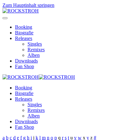
Zum Hauptinhalt springen
Booking
Biografie
Releases
Singles
Remixes
Alben
Downloads
Fan Shop
Booking
Biografie
Releases
Singles
Remixes
Alben
Downloads
Fan Shop
a
b
c
d
e
f
g
h
i
j
k
l
m
n
o
p
q
r
s
t
u
v
w
x
y
z
#