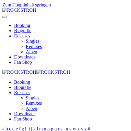
Zum Hauptinhalt springen
Booking
Biografie
Releases
Singles
Remixes
Alben
Downloads
Fan Shop
Booking
Biografie
Releases
Singles
Remixes
Alben
Downloads
Fan Shop
a
b
c
d
e
f
g
h
i
j
k
l
m
n
o
p
q
r
s
t
u
v
w
x
y
z
#