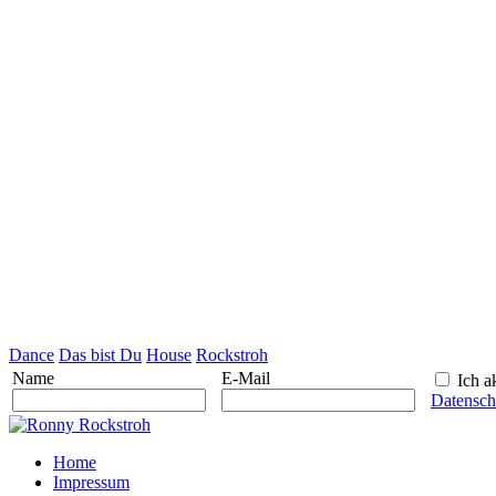
Dance
Das bist Du
House
Rockstroh
Name
E-Mail
Ich ak
Datensch
Home
Impressum