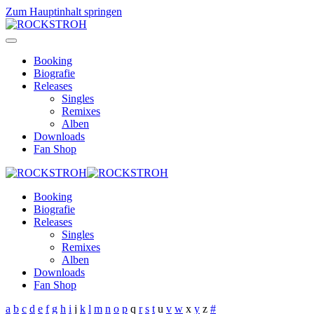
Zum Hauptinhalt springen
Booking
Biografie
Releases
Singles
Remixes
Alben
Downloads
Fan Shop
Booking
Biografie
Releases
Singles
Remixes
Alben
Downloads
Fan Shop
a
b
c
d
e
f
g
h
i
j
k
l
m
n
o
p
q
r
s
t
u
v
w
x
y
z
#