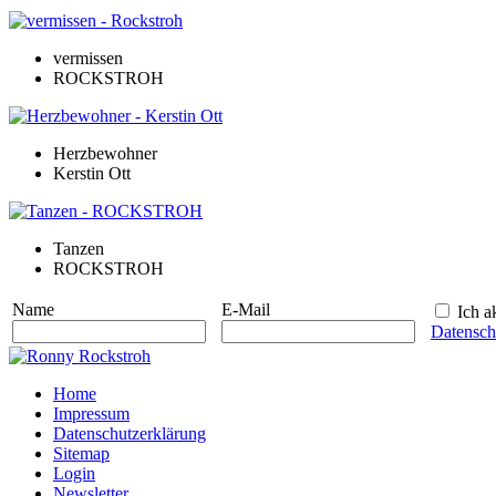
vermissen
ROCKSTROH
Herzbewohner
Kerstin Ott
Tanzen
ROCKSTROH
Name
E-Mail
Ich ak
Datensch
Home
Impressum
Datenschutzerklärung
Sitemap
Login
Newsletter