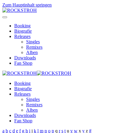
Zum Hauptinhalt springen
Booking
Biografie
Releases
Singles
Remixes
Alben
Downloads
Fan Shop
Booking
Biografie
Releases
Singles
Remixes
Alben
Downloads
Fan Shop
a
b
c
d
e
f
g
h
i
j
k
l
m
n
o
p
q
r
s
t
u
v
w
x
y
z
#